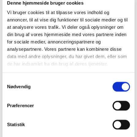
dårlige arbejdsstillinger, uhensigtsmæssige
Denne hjemmeside bruger cookies
belastninger i hjemmet og haven, osv..
Vi bruger cookies til at tilpasse vores indhold og
annoncer, til at vise dig funktioner til sociale medier og til
Disse aktiviteter stiller krav til vor muskulatur, som
at analysere vores trafik. Vi deler også oplysninger om
reagerer ugunstigt, hvis den ikke er stærk nok. I mange
din brug af vores hjemmeside med vores partnere inden
af disse tilfælde er det essentielt at de muskelgrupper,
for sociale medier, annonceringspartnere og
som er blevet svækkede p.g.a. de konstante
analysepartnere. Vores partnere kan kombinere disse
spændingstilstande, eller er blevet belastede af andre
data med andre oplysninger, du har givet dem, eller som
årsager, bliver genoptrænet.
de har indsamlet fra din brug af deres tjenester.
Samtykkevalg
Nødvendig
Præferencer
Statistik