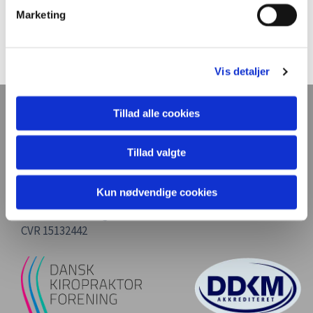
Marketing
Vis detaljer
Kiropraktisk Klinik
Tillad alle cookies
v/ Geoffrey B. Dauscha
Gammel Køge Landevej 220
Tillad valgte
2650 Hvidovre
Kun nødvendige cookies
Telefon
(045) 36 49 90 01
Email:
theclinic@mail.tele.dk
CVR 15132442