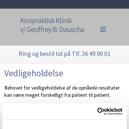
Kiropraktisk Klinik
v/ Geoffrey B. Dauscha
Ring og bestil tid på Tlf.
36 49 90 01
Vedligeholdelse
Behovet for vedligeholdelse af de opnåede resultater
kan være meget forskelligt fra patient til patient.
Vi lever i et samfund med mange udfordringer. Dette
kan nemt betyde, at vore kroppe bliver udsat for
fysiske belastninger af forskellig art; eksempelvis